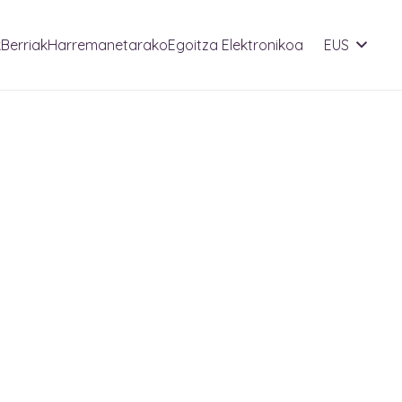
k
Berriak
Harremanetarako
Egoitza Elektronikoa
EUS