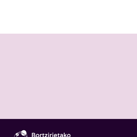
Sexu-indarkerien
arreta integraleko
zentroa