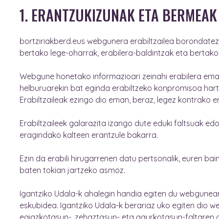
1. ERANTZUKIZUNAK ETA BERMEAK
bortziriakberd.eus webgunera erabiltzailea borondatez
bertako lege-oharrak, erabilera-baldintzak eta bertako 
Webgune honetako informazioari zeinahi erabilera emate
helburuarekin bat eginda erabiltzeko konpromisoa hartu
Erabiltzaileak ezingo dio eman, beraz, legez kontrako e
Erabiltzaileek galarazita izango dute eduki faltsuak ed
eragindako kalteen erantzule bakarra.
Ezin da erabili hirugarrenen datu pertsonalik, euren b
baten tokian jartzeko asmoz.
Igantziko Udala-k ahalegin handia egiten du webgunean
eskubidea. Igantziko Udala-k berariaz uko egiten dio 
egiazkotasun-, zehaztasun- eta gaurkotasun-faltaren 