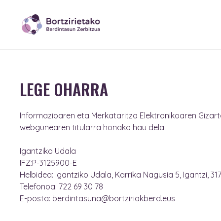
LEGE OHARRA
Informazioaren eta Merkataritza Elektronikoaren Gizart
webgunearen titularra honako hau dela:
Igantziko Udala
IFZ:P-3125900-E
Helbidea: Igantziko Udala, Karrika Nagusia 5, Igantzi, 31
Telefonoa: 722 69 30 78
E-posta: berdintasuna@bortziriakberd.eus