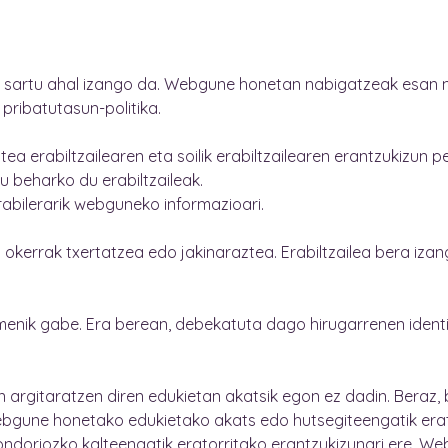
 sartu ahal izango da. Webgune honetan nabigatzeak esan na
pribatutasun-politika.
a erabiltzailearen eta soilik erabiltzailearen erantzukizun
 beharko du erabiltzaileak.
rabilerarik webguneko informazioari.
o okerrak txertatzea edo jakinaraztea. Erabiltzailea bera iz
aimenik gabe. Era berean, debekatuta dago hirugarrenen ident
 argitaratzen diren edukietan akatsik egon ez dadin. Beraz, 
webgune honetako edukietako akats edo hutsegiteengatik erato
ondoriozko kalteengatik eratorritako erantzukizunari ere. 