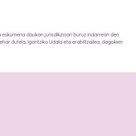
a eskumena daukan jurisdikzioari buruz indarrean den
ar dutela, Igantziko Udala eta erabiltzailea, dagokien