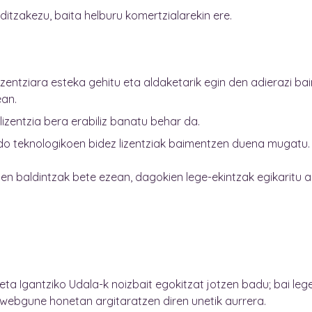
r ditzakezu, baita helburu komertzialarekin ere.
izentziara esteka gehitu eta aldaketarik egin den adierazi b
an.
 lizentzia bera erabiliz banatu behar da.
l edo teknologikoen bidez lizentziak baimentzen duena mugatu.
n baldintzak bete ezean, dagokien lege-ekintzak egikaritu aha
 eta Igantziko Udala-k noizbait egokitzat jotzen badu; bai le
 webgune honetan argitaratzen diren unetik aurrera.