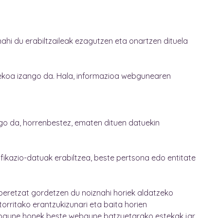
hi du erabiltzaileak ezagutzen eta onartzen dituela
 pekoa izango da. Hala, informazioa webgunearen
ango da, horrenbestez, ematen dituen datuekin
ifikazio-datuak erabiltzea, beste pertsona edo entitate
beretzat gordetzen du noiznahi horiek aldatzeko
rritako erantzukizunari eta baita horien
Webgune honek beste webgune batzuetarako estekak jar