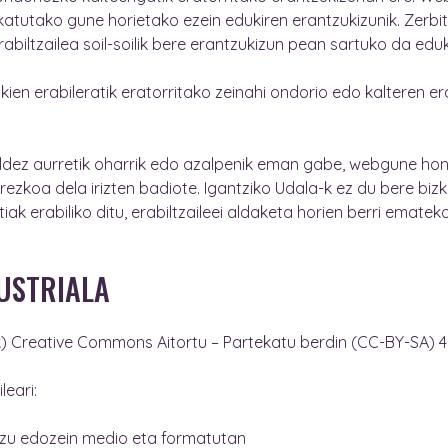
atutako gune horietako ezein edukiren erantzukizunik. Zerbitz
rabiltzailea soil-soilik bere erantzukizun pean sartuko da ed
n erabileratik eratorritako zeinahi ondorio edo kalteren era
aldez aurretik oharrik edo azalpenik eman gabe, webgune hon
zkoa dela irizten badiote. Igantziko Udala-k ez du bere bizk
ak erabiliko ditu, erabiltzaileei aldaketa horien berri emateko
DUSTRIALA
 Creative Commons Aitortu – Partekatu berdin (CC-BY-SA) 4.0
leari:
kezu edozein medio eta formatutan