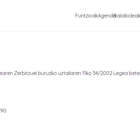
Funtzioak
Agenda
Baliabidea
earen Zerbitzuei buruzko uztailaren 11ko 34/2002 Legea betez,
790