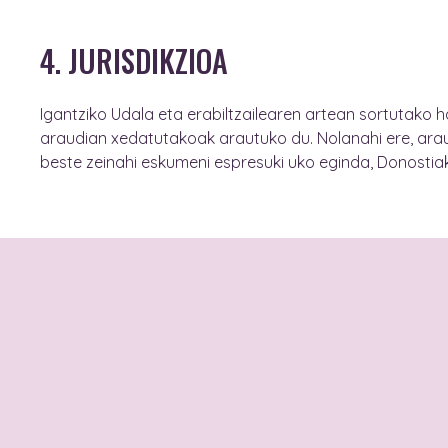
4. JURISDIKZIOA
Igantziko Udala eta erabiltzailearen artean sortutako
araudian xedatutakoak arautuko du. Nolanahi ere, arau
beste zeinahi eskumeni espresuki uko eginda, Donostiak
Sexu-indarkerien
arreta integraleko
zentroa