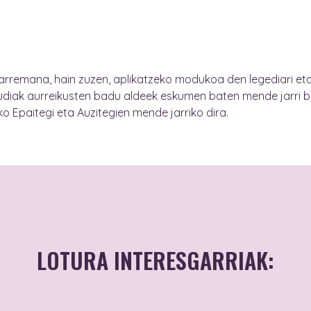
 harremana, hain zuzen, aplikatzeko modukoa den legediari et
diak aurreikusten badu aldeek eskumen baten mende jarri beh
o Epaitegi eta Auzitegien mende jarriko dira.
LOTURA INTERESGARRIAK: