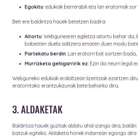
Egokitu
: edukiak berrerabili eta lan eratorriak so
Beti ere baldintza hauek betetzen badira:
Aitortu
: Webgunearen egiletza aitortu behar da, l
babesten duela aditzera ematen duen modu bate
Partekatu berdin
: Lan eratorri bat sortzen bada,
Murrizketa gehigarririk ez
: Ezin da neurri lega
Webguneko edukiak erabiltzean lizentziak ezartzen ditue
eratorritako erantzukizunak bete beharko dira.
3. ALDAKETAK
Baldintza hauek guztiak aldatu ahal izango dira, baldin
batzuk egiteko. Aldaketa horiek indarrean egongo dira