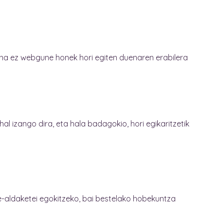
aina ez webgune honek hori egiten duenaren erabilera
l izango dira, eta hala badagokio, hori egikaritzetik
ge-aldaketei egokitzeko, bai bestelako hobekuntza