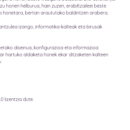
u horien helburua, hain zuzen, erabiltzaileei beste
uki horietara, bertan araututako baldintzen arabera.
ntzulea izango, informatika-kalteak eta birusak
etako diseinua, konfigurazioa eta informazioa
ar hartuko aldaketa horiek ekar ditzaketen kalteen
.
 lizentzia dute.