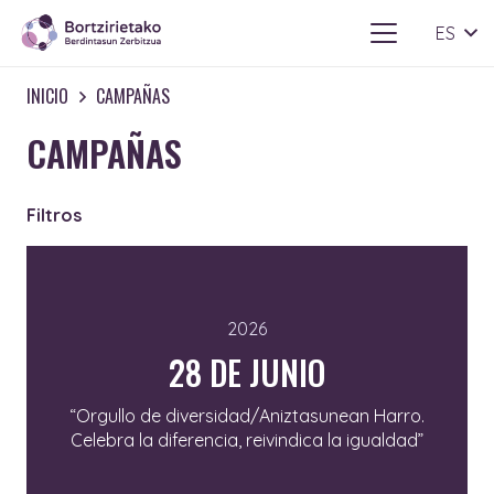
ES
INICIO
CAMPAÑAS
CAMPAÑAS
Filtros
2026
28 DE JUNIO
“Orgullo de diversidad/Aniztasunean Harro.
Celebra la diferencia, reivindica la igualdad”