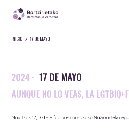
INICIO
17 DE MAYO
17 DE MAYO
2024
·
AUNQUE NO LO VEAS, LA LGTBIQ+F
Maiatzak 17, LGTBI+ fobiaren aurakako Nazioarteko eg