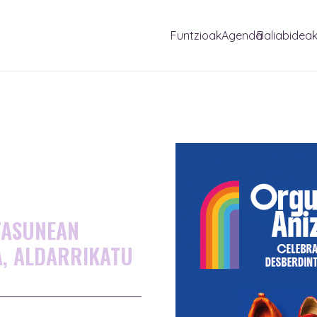
Funtzioak
Agenda
Baliabidea
TASUNEAN
, ALDARRIKATU