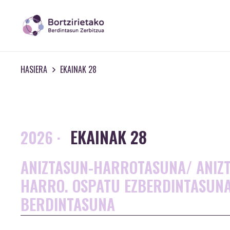
HASIERA
EKAINAK 28
EKAINAK 28
2026
·
ANIZTASUN-HARROTASUNA/ ANIZ
HARRO. OSPATU EZBERDINTASUNA
BERDINTASUNA