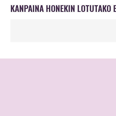
KANPAINA HONEKIN LOTUTAKO 
Sexu-indarkerien
arreta integraleko
zentroa