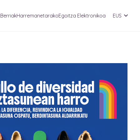
k
Berriak
Harremanetarako
Egoitza Elektronikoa
EUS