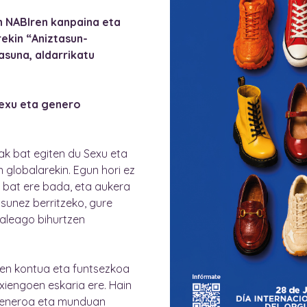
n NABIren kanpaina eta
ekin “Aniztasun-
suna, aldarrikatu
sexu eta genero
ak bat egiten du Sexu eta
globalarekin. Egun hori ez
a bat ere bada, eta aukera
asunez berritzeko, gure
aleago bihurtzen
nen kontua eta funtsezkoa
xiengoen eskaria ere. Hain
, generoa eta munduan