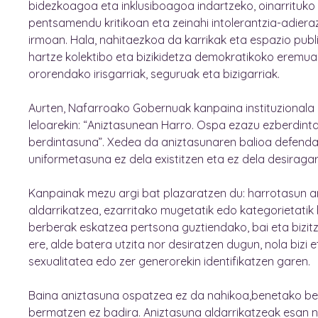
bidezkoagoa eta inklusiboagoa indartzeko, oinarrituko
pentsamendu kritikoan eta zeinahi intolerantzia-adier
irmoan. Hala, nahitaezkoa da karrikak eta espazio publ
hartze kolektibo eta bizikidetza demokratikoko eremuak
ororendako irisgarriak, seguruak eta bizigarriak.
Aurten, Nafarroako Gobernuak kanpaina instituzionala
leloarekin: “Aniztasunean Harro. Ospa ezazu ezberdint
berdintasuna”. Xedea da aniztasunaren balioa defenda
uniformetasuna ez dela existitzen eta ez dela desiragar
Kanpainak mezu argi bat plazaratzen du: harrotasun an
aldarrikatzea, ezarritako mugetatik edo kategorietatik
berberak eskatzea pertsona guztiendako, bai eta bizit
ere, alde batera utzita nor desiratzen dugun, nola bizi
sexualitatea edo zer generorekin identifikatzen garen.
Baina aniztasuna ospatzea ez da nahikoa,benetako be
bermatzen ez badira. Aniztasuna aldarrikatzeak esan n