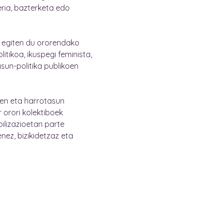
eria, bazterketa edo
i egiten du ororendako
tikoa, ikuspegi feminista,
tasun-politika publikoen
en eta harrotasun
 orori kolektiboek
ilizazioetan parte
nez, bizikidetzaz eta