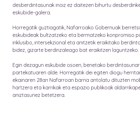
desberdintasunak inoiz ez daitezen bihurtu desberdink
eskubide-galera.
Horregatik guztiagatik, Nafarroako Gobernuak berrets
eskubideak bultzatzeko eta bermatzeko konpromiso poli
inklusibo, intersekzional eta anitzetik eraikitako berdin
bidez, gizarte berdinzaleago bat eraikitzen laguntzeko.
Egin dezagun eskubide osoen, benetako berdintasunar
partekatuaren alde. Horregatik dei egiten diogu herritar
ekainaren 28an Nafarroan barna antolatu dituzten mob
hartzera eta karrikak eta espazio publikoak aldarrikape
aniztasunez betetzera.