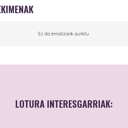
EKIMENAK
Ez da emaitzarik aurkitu.
LOTURA INTERESGARRIAK: