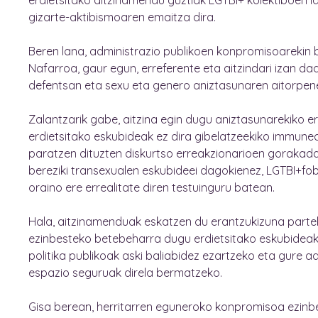
erdietsitako aitzinamendu guztiak LGTBI+ kolektiboen l
gizarte-aktibismoaren emaitza dira.
Beren lana, administrazio publikoen konpromisoarekin b
Nafarroa, gaur egun, erreferente eta aitzindari izan da
defentsan eta sexu eta genero aniztasunaren aitorpen
Zalantzarik gabe, aitzina egin dugu aniztasunarekiko e
erdietsitako eskubideak ez dira gibelatzeekiko immune
paratzen dituzten diskurtso erreakzionarioen gorakada
bereziki transexualen eskubideei dagokienez, LGTBI+fob
oraino ere errealitate diren testuinguru batean.
Hala, aitzinamenduak eskatzen du erantzukizuna part
ezinbesteko betebeharra dugu erdietsitako eskubidea
politika publikoak aski baliabidez ezartzeko eta gure 
espazio seguruak direla bermatzeko.
Gisa berean, herritarren eguneroko konpromisoa ezinb