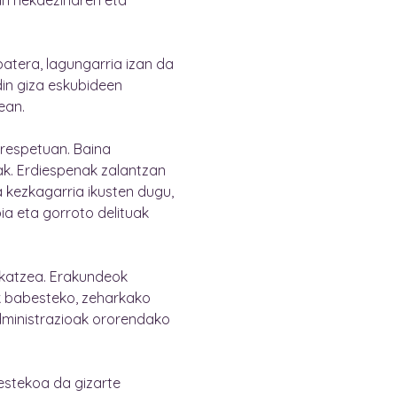
an nekaezinaren eta
atera, lagungarria izan da
din giza eskubideen
ean.
rrespetuan. Baina
ak. Erdiespenak zalantzan
 kezkagarria ikusten dugu,
ia eta gorroto delituak
ekatzea. Erakundeok
k babesteko, zeharkako
administrazioak ororendako
estekoa da gizarte