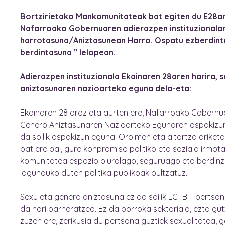
Bortzirietako Mankomunitateak bat egiten du E28a
Nafarroako Gobernuaren adierazpen instituzionalar
harrotasuna/Aniztasunean Harro. Ospatu ezberdinta
berdintasuna ” lelopean.
Adierazpen instituzionala Ekainaren 28aren harira, 
aniztasunaren nazioarteko eguna dela-eta:
Ekainaren 28 oroz eta aurten ere, Nafarroako Gobernu
Genero Aniztasunaren Nazioarteko Egunaren ospakizun 
da soilik ospakizun eguna. Oroimen eta aitortza ariket
bat ere bai, gure konpromiso politiko eta soziala irmot
komunitatea espazio pluralago, seguruago eta berdinz
lagunduko duten politika publikoak bultzatuz.
Sexu eta genero aniztasuna ez da soilik LGTBI+ pertso
da hori barneratzea. Ez da borroka sektoriala, ezta gut
zuzen ere, zerikusia du pertsona guztiek sexualitatea