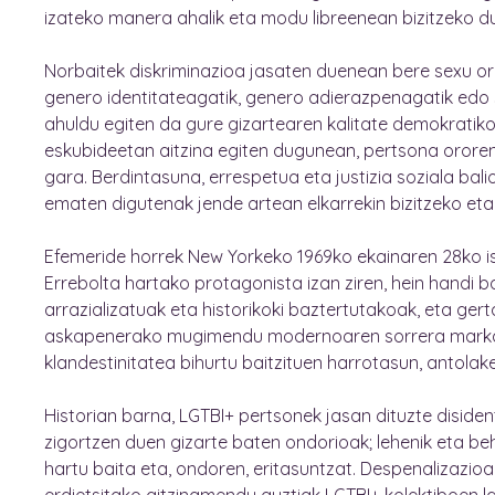
izateko manera ahalik eta modu libreenean bizitzeko d
Norbaitek diskriminazioa jasaten duenean bere sexu or
genero identitateagatik, genero adierazpenagatik edo 
ahuldu egiten da gure gizartearen kalitate demokratikoa.
eskubideetan aitzina egiten dugunean, pertsona ororen
gara. Berdintasuna, errespetua eta justizia soziala bali
ematen digutenak jende artean elkarrekin bizitzeko eta
Efemeride horrek New Yorkeko 1969ko ekainaren 28ko ist
Errebolta hartako protagonista izan ziren, hein handi
arrazializatuak eta historikoki baztertutakoak, eta ger
askapenerako mugimendu modernoaren sorrera markat
klandestinitatea bihurtu baitzituen harrotasun, antolake
Historian barna, LGTBI+ pertsonek jasan dituzte disiden
zigortzen duen gizarte baten ondorioak; lehenik eta behi
hartu baita eta, ondoren, eritasuntzat. Despenalizazio