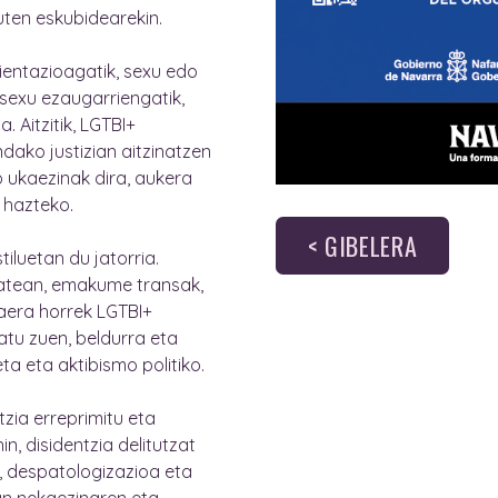
uten eskubidearekin.
ientazioagatik, sexu edo
sexu ezaugarriengatik,
 Aitzitik, LGTBI+
dako justizian aitzinatzen
o ukaezinak dira, aukera
 hazteko.
< GIBELERA
iluetan du jatorria.
 batean, emakume transak,
taera horrek LGTBI+
u zuen, beldurra eta
ta eta aktibismo politiko.
tzia erreprimitu eta
n, disidentzia delitutzat
a, despatologizazioa eta