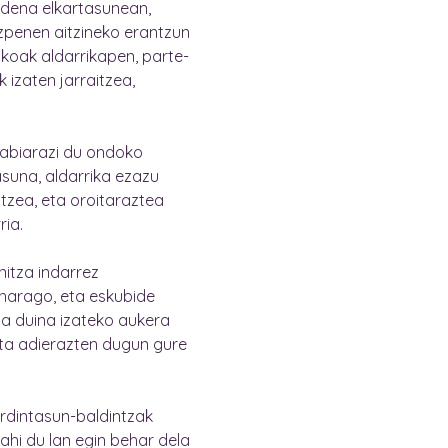
 dena elkartasunean,
azpenen aitzineko erantzun
ikoak aldarrikapen, parte-
 izaten jarraitzea,
 abiarazi du ondoko
asuna, aldarrika ezazu
tzea, eta oroitaraztea
ria.
itza indarrez
 harago, eta eskubide
za duina izateko aukera
 eta adierazten dugun gure
rdintasun-baldintzak
ahi du lan egin behar dela