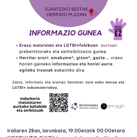
Irailaren 28an, larunbata, 19:00etatik 00:00etara