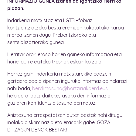
INFORMAZIO GUNEA izanen da Igantziko Herriko
plazan.
Indarkeria matxistaz eta LGTBI+fobiaz
kontzientziatzeko besta eremuan kokatutako karpa
morea izanen dugu. Prebentziorako eta
sentsibilizaziorako gunea.
Herritar orori eraso horien gaineko informazioa eta
horiei aurre egiteko tresnak eskainiko zaio.
Horrez gain, indarkeria matxistarekiko edozein
gertaera edo bizipenen inguruko informazioa helarazi
nahi bada,
berdintasuna@bortziriakberd.eus
helbidera idatz daiteke, jasoko den informazio
guziaren konfidentzialtasuna bermatuz.
Aniztasuna errespetatzen duten bestak nahi ditugu,
inolako diskriminazio eta erasorik gabe. GOZA
DITZAGUN DENOK BESTAK!