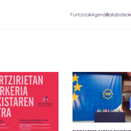
Funtzioak
Agenda
Baliabidea