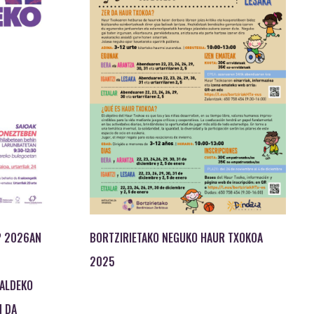
? 2026AN
BORTZIRIETAKO NEGUKO HAUR TXOKOA
2025
UALDEKO
N DA