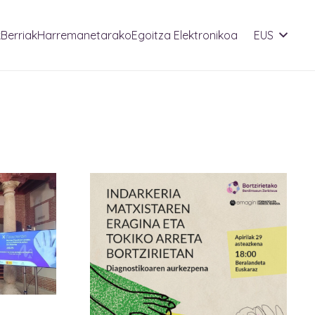
k
Berriak
Harremanetarako
Egoitza Elektronikoa
EUS