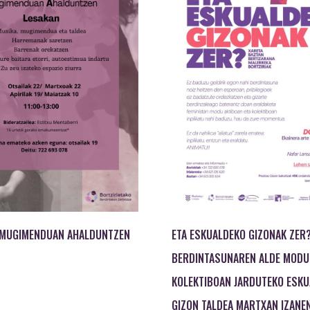
 MUGIMENDUAN AHALDUNTZEN
ETA ESKUALDEKO GIZONAK ZER
BERDINTASUNAREN ALDE MODU
KOLEKTIBOAN JARDUTEKO ESK
GIZON TALDEA MARTXAN IZANE