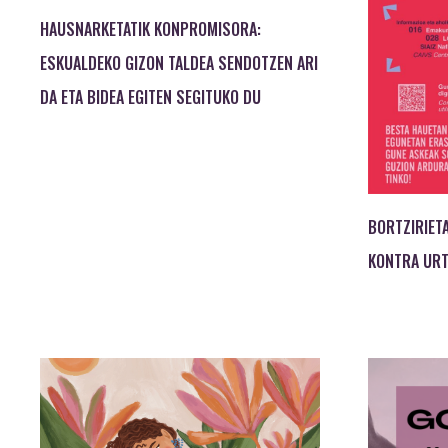
HAUSNARKETATIK KONPROMISORA:
ESKUALDEKO GIZON TALDEA SENDOTZEN ARI
DA ETA BIDEA EGITEN SEGITUKO DU
BORTZIRIET
KONTRA URT