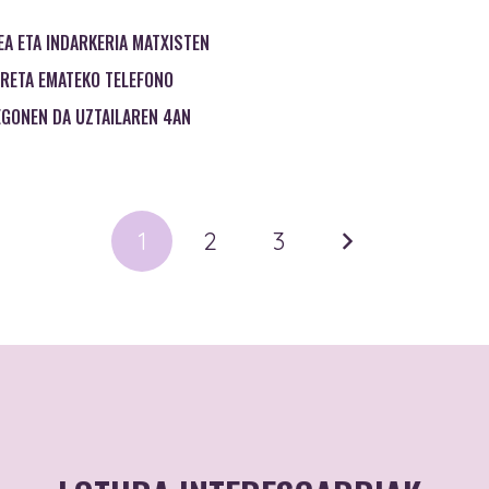
A ETA INDARKERIA MATXISTEN
RETA EMATEKO TELEFONO
EGONEN DA UZTAILAREN 4AN
1
2
3