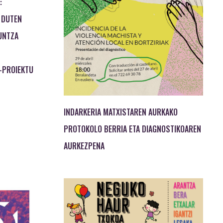
:
 DUTEN
UNTZA
-PROIEKTU
INDARKERIA MATXISTAREN AURKAKO
PROTOKOLO BERRIA ETA DIAGNOSTIKOAREN
AURKEZPENA