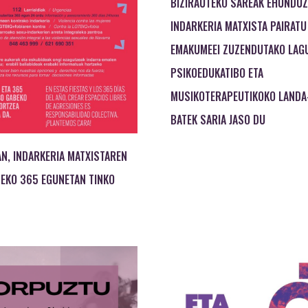
BIZIRAUTEKO SAREAK EHUNDUZ
INDARKERIA MATXISTA PAIRATU
EMAKUMEEI ZUZENDUTAKO LAG
PSIKOEDUKATIBO ETA
MUSIKOTERAPEUTIKOKO LANDA
BATEK SARIA JASO DU
AN, INDARKERIA MATXISTAREN
EKO 365 EGUNETAN TINKO