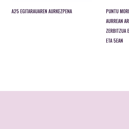
A25 EGITARAUAREN AURKEZPENA
PUNTU MORE
AURREAN AR
ZERBITZUA 
ETA 5EAN