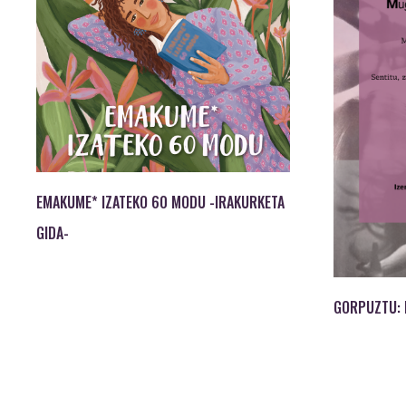
EMAKUME* IZATEKO 60 MODU -IRAKURKETA
GIDA-
GORPUZTU: