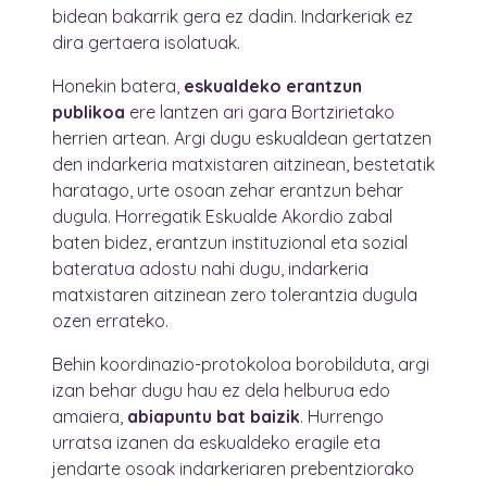
bidean bakarrik gera ez dadin. Indarkeriak ez
dira gertaera isolatuak.
Honekin batera,
eskualdeko erantzun
publikoa
ere lantzen ari gara Bortzirietako
herrien artean. Argi dugu eskualdean gertatzen
den indarkeria matxistaren aitzinean, bestetatik
haratago, urte osoan zehar erantzun behar
dugula. Horregatik Eskualde Akordio zabal
baten bidez, erantzun instituzional eta sozial
bateratua adostu nahi dugu, indarkeria
matxistaren aitzinean zero tolerantzia dugula
ozen errateko.
Behin koordinazio-protokoloa borobilduta, argi
izan behar dugu hau ez dela helburua edo
amaiera,
abiapuntu bat baizik
. Hurrengo
urratsa izanen da eskualdeko eragile eta
jendarte osoak indarkeriaren prebentziorako