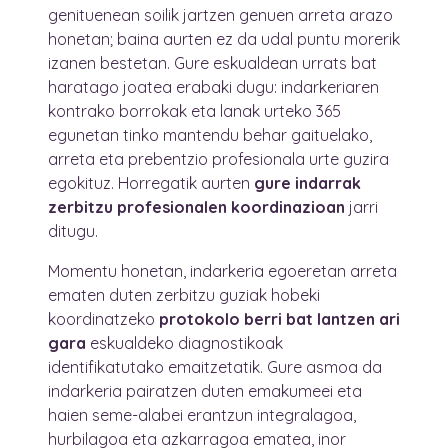
genituenean soilik jartzen genuen arreta arazo
honetan; baina aurten ez da udal puntu morerik
izanen bestetan. Gure eskualdean urrats bat
haratago joatea erabaki dugu: indarkeriaren
kontrako borrokak eta lanak urteko 365
egunetan tinko mantendu behar gaituelako,
arreta eta prebentzio profesionala urte guzira
egokituz. Horregatik aurten
gure indarrak
zerbitzu profesionalen koordinazioan
jarri
ditugu.
Momentu honetan, indarkeria egoeretan arreta
ematen duten zerbitzu guziak hobeki
koordinatzeko
protokolo berri bat lantzen ari
gara
eskualdeko diagnostikoak
identifikatutako emaitzetatik. Gure asmoa da
indarkeria pairatzen duten emakumeei eta
haien seme-alabei erantzun integralagoa,
hurbilagoa eta azkarragoa ematea, inor