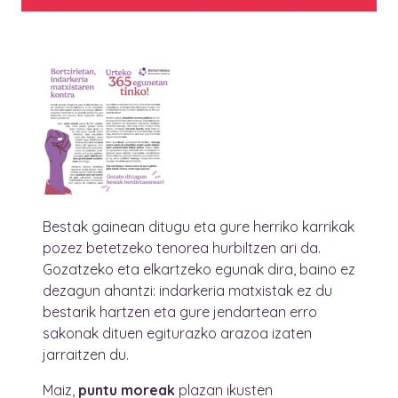
Bestak gainean ditugu eta gure herriko karrikak
pozez betetzeko tenorea hurbiltzen ari da.
Gozatzeko eta elkartzeko egunak dira, baino ez
dezagun ahantzi: indarkeria matxistak ez du
bestarik hartzen eta gure jendartean erro
sakonak dituen egiturazko arazoa izaten
jarraitzen du.
Maiz,
puntu moreak
plazan ikusten