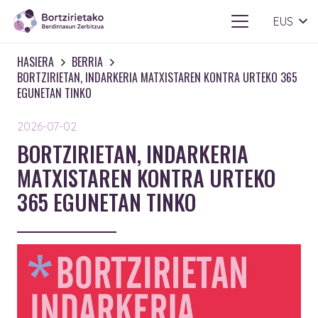
EUS
HASIERA
BERRIA
BORTZIRIETAN, INDARKERIA MATXISTAREN KONTRA URTEKO 365
EGUNETAN TINKO
2026-07-02
BORTZIRIETAN, INDARKERIA
MATXISTAREN KONTRA URTEKO
365 EGUNETAN TINKO