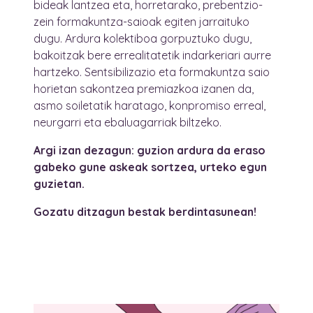
bideak lantzea eta, horretarako, prebentzio-
zein formakuntza-saioak egiten jarraituko
dugu. Ardura kolektiboa gorpuztuko dugu,
bakoitzak bere errealitatetik indarkeriari aurre
hartzeko. Sentsibilizazio eta formakuntza saio
horietan sakontzea premiazkoa izanen da,
asmo soiletatik haratago, konpromiso erreal,
neurgarri eta ebaluagarriak biltzeko.
Argi izan dezagun: guzion ardura da eraso
gabeko gune askeak sortzea, urteko egun
guzietan.
Gozatu ditzagun bestak berdintasunean!