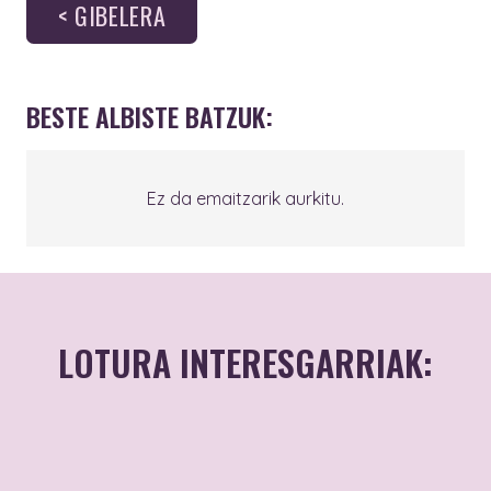
< GIBELERA
BESTE ALBISTE BATZUK:
Ez da emaitzarik aurkitu.
LOTURA INTERESGARRIAK:
Sexu-indarkerien
arreta integraleko
zentroa