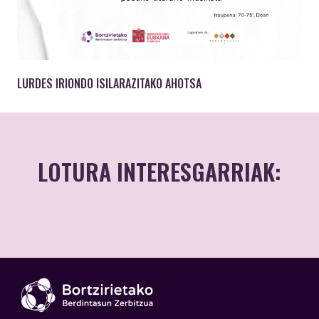
LURDES IRIONDO ISILARAZITAKO AHOTSA
LOTURA INTERESGARRIAK:
Sexu-indarkerien
arreta integraleko
zentroa