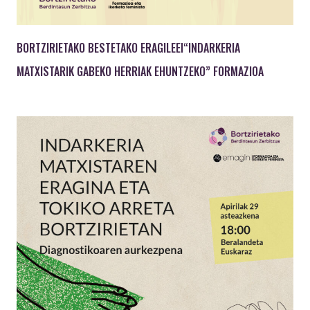
BORTZIRIETAKO BESTETAKO ERAGILEEI“INDARKERIA
MATXISTARIK GABEKO HERRIAK EHUNTZEKO” FORMAZIOA