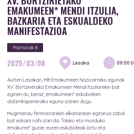
XV. BORTZIRIETAKO
EMAKUMEEN* MENDI ITZULIA,
BAZKARIA ETA ESKUALDEKO
MANIFESTAZIOA
Martxoak 8
2025/03/08
Lesaka
09:00:
Aurten Lesakan, M8 Emakumeen Nazioarteko egunak
XV. Bortzirietako Emakumeen Mendi Itzuliarekin bat
eginen du, beraz, e
makumeen* eskubideen
aldarrikapenerako eguna izanen dugu.
Mugimendu feministarekin elkarlanean egitarua zabal
bat eskaini nahi izan da. Tokiko eta munduko
emakume* guziei, euren eskubideak lortu eta