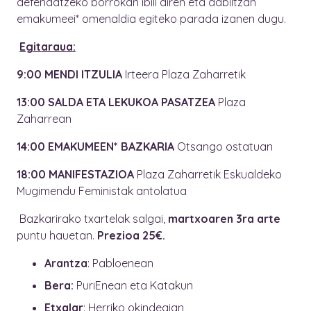
defendatzeko borrokan ibili diren eta dabiltzan
emakumeei* omenaldia egiteko parada izanen dugu.
Egitaraua:
9:00 MENDI ITZULIA
Irteera Plaza Zaharretik
13:00 SALDA ETA LEKUKOA PASATZEA
Plaza
Zaharrean
14:00 EMAKUMEEN* BAZKARIA
Otsango ostatuan
18:00
MANIFESTAZIOA
Plaza Zaharretik Eskualdeko
Mugimendu Feministak antolatua
Bazkarirako txartelak salgai,
martxoaren 3ra arte
puntu hauetan.
Prezioa 25€.
Arantza
: Pabloenean
Bera:
PuriEnean eta Katakun
Etxalar
: Herriko okindegian