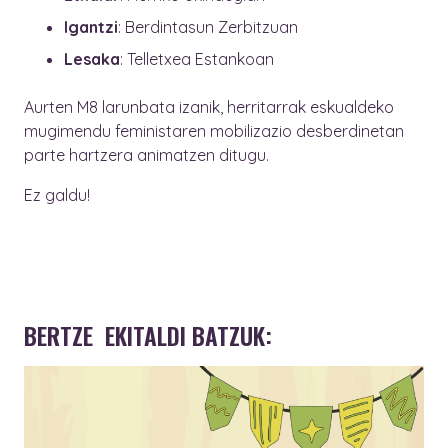
Igantzi
: Berdintasun Zerbitzuan
Lesaka
: Telletxea Estankoan
Aurten M8 larunbata izanik, herritarrak eskualdeko
mugimendu feministaren mobilizazio desberdinetan
parte hartzera animatzen ditugu.
Ez galdu!
BERTZE EKITALDI BATZUK: