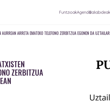
Funtzioak
Agenda
Baliabidea
N AURREAN ARRETA EMATEKO TELEFONO ZERBITZUA EGONEN DA UZTAILAR
ATXISTEN
ONO ZERBITZUA
5EAN