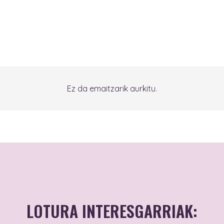
Ez da emaitzarik aurkitu.
LOTURA INTERESGARRIAK: