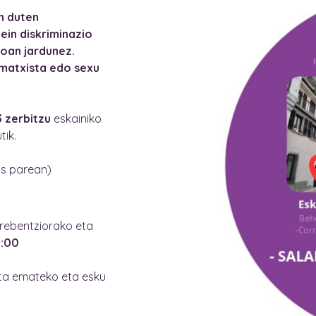
n duten
ein diskriminazio
oan jardunez.
 matxista edo sexu
 zerbitzu
eskainiko
tik.
os parean)
prebentziorako eta
0:00
eta emateko eta esku