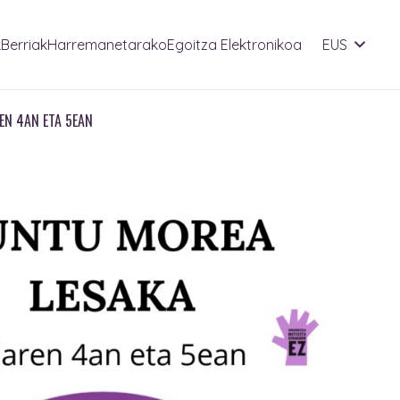
k
Berriak
Harremanetarako
Egoitza Elektronikoa
EUS
EN 4AN ETA 5EAN