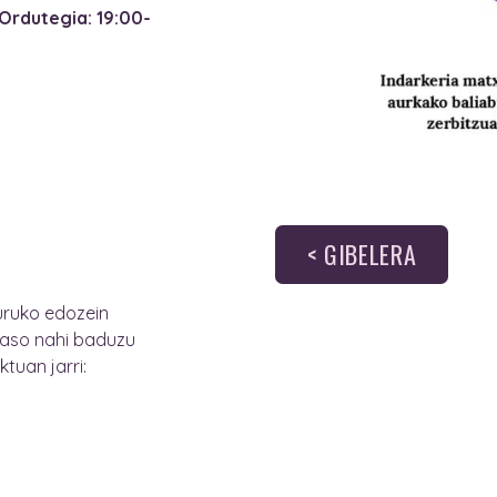
Ordutegia: 19:00-
< GIBELERA
guruko edozein
jaso nahi baduzu
ktuan jarri: