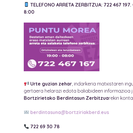
TELEFONO ARRETA ZERBITZUA: 722 467 197. 
8:00
Urte guzian zehar
, indarkeria matxistaren in
gertaera helarazi edota baliabideen informazioa 
Bortzirietako Berdintasun Zerbitzua
rekin konta
berdintasuna@bortziriakberd.eus
722 69 30 78