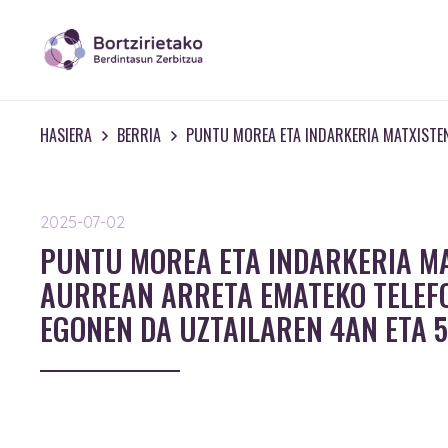
HASIERA
BERRIA
PUNTU MOREA ETA INDARKERIA MATXISTE
2025-07-02
PUNTU MOREA ETA INDARKERIA M
AURREAN ARRETA EMATEKO TELEF
EGONEN DA UZTAILAREN 4AN ETA 