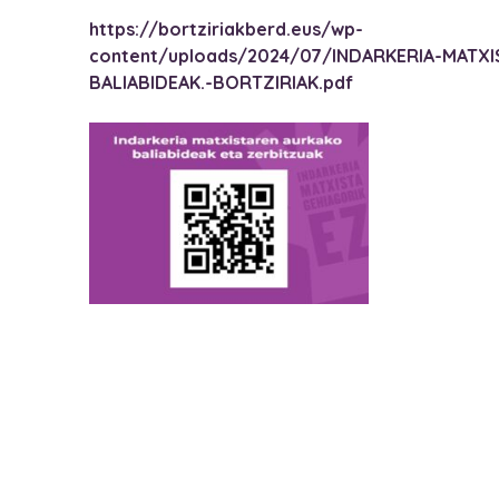
https://bortziriakberd.eus/wp-
content/uploads/2024/07/INDARKERIA-MATX
BALIABIDEAK.-BORTZIRIAK.pdf