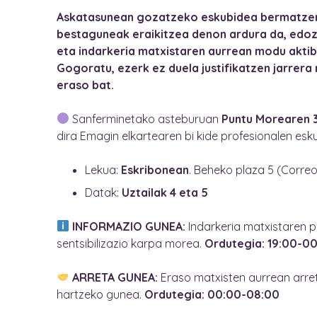
Askatasunean gozatzeko eskubidea bermatze
bestaguneak eraikitzea denon ardura da, edoz
eta indarkeria matxistaren aurrean modu aktib
Gogoratu, ezerk ez duela justifikatzen jarrera
eraso bat.
Sanferminetako
asteburuan
Puntu Morearen 3
dira Emagin elkartearen bi kide profesionalen esku
Lekua:
Eskribonean
. Beheko plaza 5 (Corre
Datak:
Uztailak 4 eta 5
INFORMAZIO GUNEA:
Indarkeria matxistaren 
sentsibilizazio karpa morea.
Ordutegia: 19:00-0
ARRETA GUNEA:
Eraso matxisten aurrean arr
hartzeko gunea.
Ordutegia: 00:00-08:00