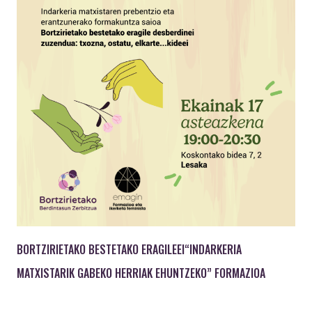
BORTZIRIETAKO BESTETAKO ERAGILEEI“INDARKERIA
MATXISTARIK GABEKO HERRIAK EHUNTZEKO” FORMAZIOA