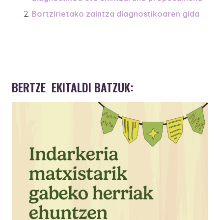
Bortzirietako zaintza diagnostikoaren gida
BERTZE EKITALDI BATZUK: