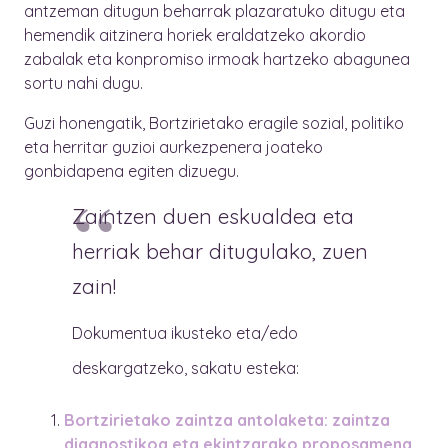
antzeman ditugun beharrak plazaratuko ditugu eta
hemendik aitzinera horiek eraldatzeko akordio
zabalak eta konpromiso irmoak hartzeko abagunea
sortu nahi dugu.
Guzi honengatik, Bortzirietako eragile sozial, politiko
eta herritar guzioi aurkezpenera joateko
gonbidapena egiten dizuegu.
Zaintzen duen eskualdea eta
herriak behar ditugulako, zuen
zain!
Dokumentua ikusteko eta/edo
deskargatzeko, sakatu esteka:
Bortzirietako zaintza antolaketa: zaintza
diagnostikoa eta ekintzarako proposamena