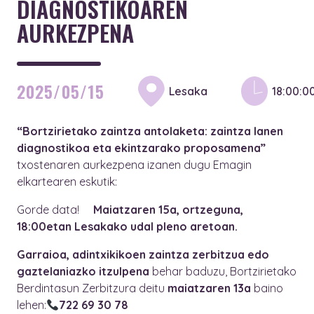
DIAGNOSTIKOAREN
AURKEZPENA
2025/05/15
Lesaka
18:00:0
“Bortzirietako zaintza antolaketa: zaintza lanen
diagnostikoa eta ekintzarako proposamena”
txostenaren aurkezpena izanen dugu Emagin
elkartearen eskutik:
Gorde data!
Maiatzaren 15a, ortzeguna,
18:00etan Lesakako udal pleno aretoan.
Garraioa, adintxikikoen zaintza zerbitzua edo
gaztelaniazko itzulpena
behar baduzu, Bortzirietako
Berdintasun Zerbitzura deitu
maiatzaren 13a
baino
lehen:
722 69 30 78