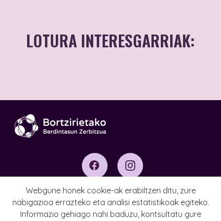
LOTURA INTERESGARRIAK:
Sexu-indarkerien
arreta integraleko
zentroa
Webgune honek cookie-ak erabiltzen ditu, zure
Lege Oharra
nabigazioa errazteko eta analisi estatistikoak egiteko.
Informazio gehiago nahi baduzu, kontsultatu gure