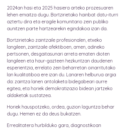
2024an hasi eta 2025 hasiera arteko prozesuaren
lehen emaitza dugu. Bortzirietako hainbat datu-iturri
aztertu dira eta eragile komunitario zein publiko
aunitzen parte hartzearekin egindakoa izan da.
Bortzirietako zaintzaile profesionalen, etxeko
langileen, zaintzaile afektiboen, amen, adineko
pertsonen, desgaitasunari arreta ematen dioten
langileen eta haur-gazteen hezkuntzan daudenen
esperientzia, errelato zein beharretan oinarritutako
lan kualitatiboa ere izan du. Lanaren helburua argia
da: zaintza lanen antolaketa bidegabeari aurre
egitea, eta horiek demokratizazio bidean jartzeko
aldaketak sustatzea.
Horiek hauspotzeko, ordea, guzion laguntza behar
dugu. Hemen ez da deus bukatzen.
Errealitatera hurbilduko gara, diagnostikoan